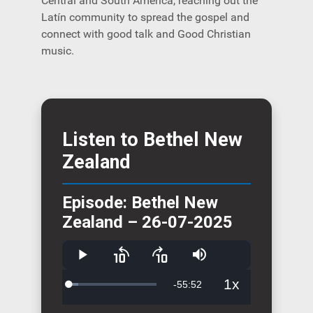
Central and South America, reaching out the
Latín community to spread the gospel and
connect with good talk and Good Christian
music.
Listen to Bethel New
Zealand
Episode: Bethel New
Zealand – 26-07-2025
Play
Skip
Skip
Mute
backward
forward
10
10
1x
Remaining
-
55:52
Loaded
:
seconds
seconds
Playback
10.22%
Rate