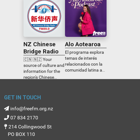
NZ Chinese
Alo Aotearoa
Bridge Radio
El programa explora
temas de interés
🇨🇳 🇳🇿 Your
relacionados con la
source of culture and
comunidad latina a
information for the
nivel global,
region's Chinese
incluyendo Nueva
speaking community.
Zelanda. Facilita
News and current
discusiones
affairs, discussions,
GET IN TOUCH
informadas sobre
immigration policy,
asuntos actuales y
life hacks and music,
info@freefm.org.nz
relevantes. Además,
plus local Chinese
07 834 2170
ofrece contenido
community events.
enfocado en Nueva
214 Collingwood St
Zelanda, diseñado
PO BOX 110
específicamente para